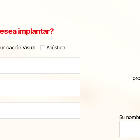
esea implantar?
nicación Visual
Acústica
pr
Su nomb