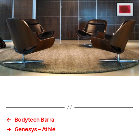
←
Bodytech Barra
→
Genesys – Athié