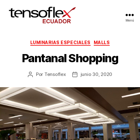
Menú
Categorías
LUMINARIAS ESPECIALES
MALLS
Pantanal Shopping
Por
Tensoflex
junio 30, 2020
Autor
Fecha
de
de
la
la
entrada
entrada