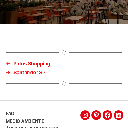
←
Patos Shopping
→
Santander SP
FAQ
Intagram
Pinterest
Faceboo
Link
MEDIO AMBIENTE