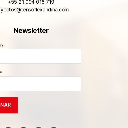
+55 21 994 016 719
oyectos@tensoflexandina.com
Newsletter
re
*