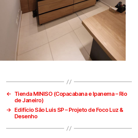
←
Tienda MINISO (Copacabana e Ipanema – Rio
de Janeiro)
→
Edifício São Luis SP – Projeto de Foco Luz &
Desenho