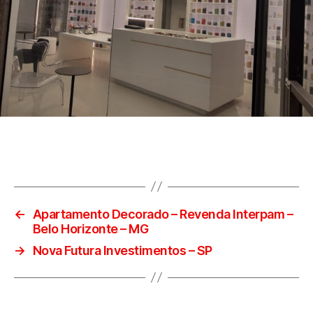
←
Apartamento Decorado – Revenda Interpam –
Belo Horizonte – MG
→
Nova Futura Investimentos – SP