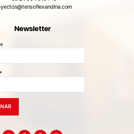
oyectos@tensoflexandina.com
Newsletter
re
*