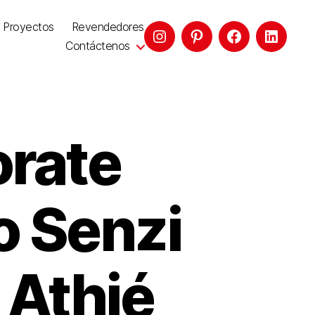
Proyectos
Revendedores
Contáctenos
orate
o Senzi
 Athié