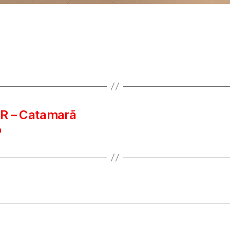
PR – Catamarã
o