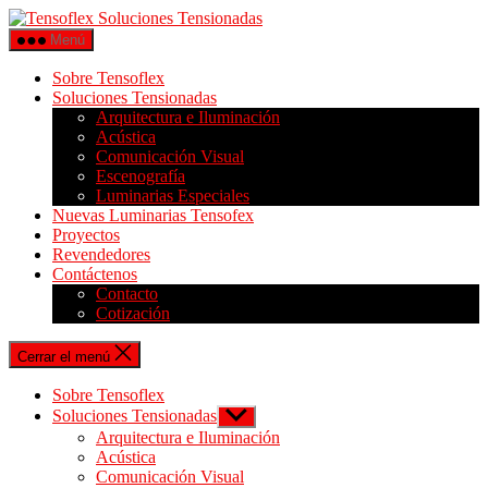
Menú
Sobre Tensoflex
Soluciones Tensionadas
Arquitectura e Iluminación
Acústica
Comunicación Visual
Escenografía
Luminarias Especiales
Nuevas Luminarias Tensofex
Proyectos
Revendedores
Contáctenos
Contacto
Cotización
Cerrar el menú
Sobre Tensoflex
Soluciones Tensionadas
Arquitectura e Iluminación
Acústica
Comunicación Visual